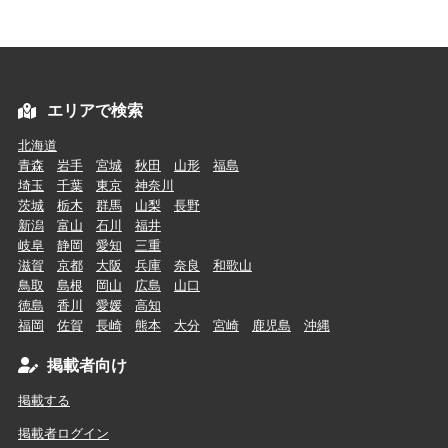
エリアで検索
北海道
青森
岩手
宮城
秋田
山形
福島
埼玉
千葉
東京
神奈川
茨城
栃木
群馬
山梨
長野
新潟
富山
石川
福井
岐阜
静岡
愛知
三重
滋賀
京都
大阪
兵庫
奈良
和歌山
鳥取
島根
岡山
広島
山口
徳島
香川
愛媛
高知
福岡
佐賀
長崎
熊本
大分
宮崎
鹿児島
沖縄
掲載者向け
掲載する
掲載者ログイン