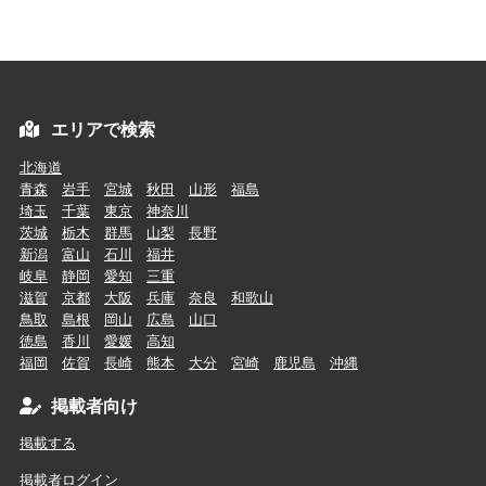
エリアで検索
北海道
青森
岩手
宮城
秋田
山形
福島
埼玉
千葉
東京
神奈川
茨城
栃木
群馬
山梨
長野
新潟
富山
石川
福井
岐阜
静岡
愛知
三重
滋賀
京都
大阪
兵庫
奈良
和歌山
鳥取
島根
岡山
広島
山口
徳島
香川
愛媛
高知
福岡
佐賀
長崎
熊本
大分
宮崎
鹿児島
沖縄
掲載者向け
掲載する
掲載者ログイン