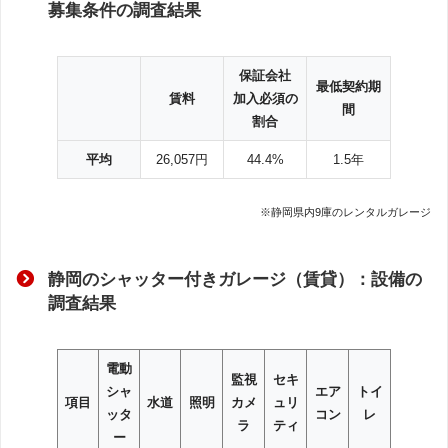
募集条件の調査結果
保証会社
最低契約期
賃料
加入必須の
間
割合
平均
26,057円
44.4%
1.5年
※静岡県内9庫のレンタルガレージ
静岡のシャッター付きガレージ（賃貸）：設備の
調査結果
電動
監視
セキ
シャ
エア
トイ
項目
水道
照明
カメ
ュリ
ッタ
コン
レ
ラ
ティ
ー