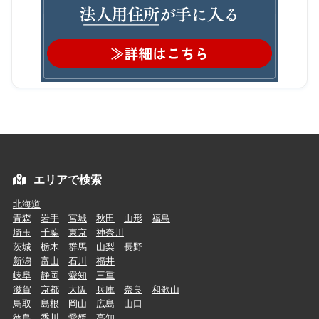
エリアで検索
北海道
青森
岩手
宮城
秋田
山形
福島
埼玉
千葉
東京
神奈川
茨城
栃木
群馬
山梨
長野
新潟
富山
石川
福井
岐阜
静岡
愛知
三重
滋賀
京都
大阪
兵庫
奈良
和歌山
鳥取
島根
岡山
広島
山口
徳島
香川
愛媛
高知