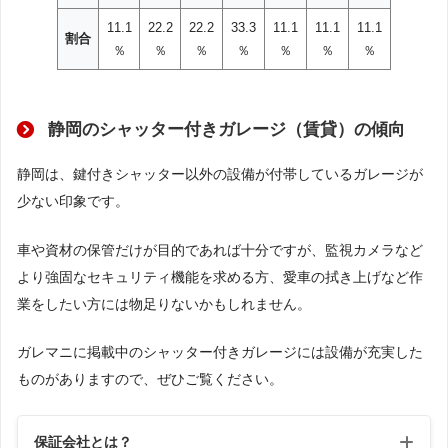
11.1
22.2
22.2
33.3
11.1
11.1
11.1
割合
％
％
％
％
％
％
％
静岡のシャッター付きガレージ（賃貸）の傾向
静岡は、鍵付きシャッター以外の設備が付帯しているガレージが
少ない印象です。
車や資材の保管だけが目的であれば十分ですが、監視カメラなど
より強固なセキュリティ機能を求める方、愛車の拭き上げなど作
業をしたい方には物足りないかもしれません。
ガレマニに掲載中のシャッター付きガレージには設備が充実した
ものがありますので、ぜひご覧ください。
保証会社とは？