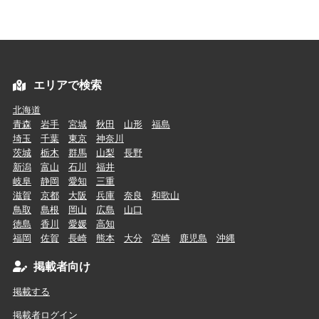
エリアで検索
北海道
青森
岩手
宮城
秋田
山形
福島
埼玉
千葉
東京
神奈川
茨城
栃木
群馬
山梨
長野
新潟
富山
石川
福井
岐阜
静岡
愛知
三重
滋賀
京都
大阪
兵庫
奈良
和歌山
鳥取
島根
岡山
広島
山口
徳島
香川
愛媛
高知
福岡
佐賀
長崎
熊本
大分
宮崎
鹿児島
沖縄
掲載者向け
掲載する
掲載者ログイン