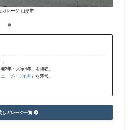
町ガレージ-山形市
ー。
理2年・大家4年」を経験。
マニ
、
ブイラボ室
）を運営。
貸しガレージ一覧